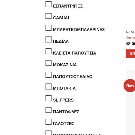
ΕΣΠΑΝΤΡΙΓΙΕΣ
CASUAL
ΜΠΑΡΕΤΕΣ/ΜΠΑΛΑΡΙΝΕΣ
ΑΘΛΗ
Joma
ΠΕΔΙΛΑ
48.0
ΚΛΕΙΣΤΑ ΠΑΠΟΥΤΣΙΑ
ΕΠ
Αυτό
ΜΟΚΑΣΙΝΙΑ
το
προϊ
ΠΑΠΟΥΤΣΟΠΕΔΙΛΟ
έχει
New
ΜΠΟΤΑΚΙΑ
πολλ
παρα
SLIPPERS
Οι
επιλ
ΠΑΝΤΟΦΛΕΣ
μπο
να
ΓΑΛΟΤΣΕΣ
επιλ