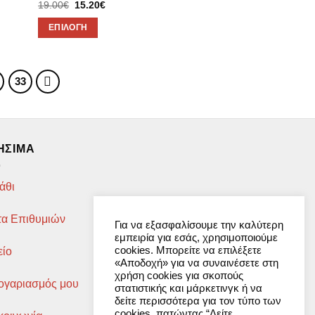
Original
Η
19.00
€
15.20
€
price
τρέχουσα
was:
τιμή
ΕΠΙΛΟΓΉ
19.00€.
είναι:
15.20€.
Αυτό
το
προϊόν
33
έχει
πολλαπλές
παραλλαγές.
Οι
ΉΣΙΜΑ
επιλογές
μπορούν
άθι
να
επιλεγούν
τα Επιθυμιών
στη
Για να εξασφαλίσουμε την καλύτερη
εμπειρία για εσάς, χρησιμοποιούμε
σελίδα
cookies. Μπορείτε να επιλέξετε
είο
του
«Αποδοχή» για να συναινέσετε στη
προϊόντος
χρήση cookies για σκοπούς
ογαριασμός μου
στατιστικής και μάρκετινγκ ή να
δείτε περισσότερα για τον τύπο των
cookies, πατώντας “Δείτε