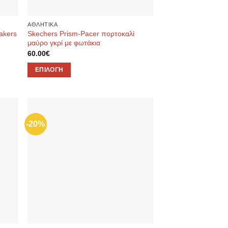
στη
σελίδα
ΑΘΛΗΤΙΚΑ
του
akers
Skechers Prism-Pacer πορτοκαλί
προϊόντος
μαύρο γκρί με φωτάκια
60.00
€
ΕΠΙΛΟΓΉ
Αυτό
το
προϊόν
έχει
-20%
ήκη
Προσθήκη
πολλαπλές
ίστα
στην λίστα
παραλλαγές.
μιών
επιθυμιών
Οι
επιλογές
μπορούν
να
επιλεγούν
στη
σελίδα