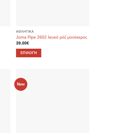
ΑΘΛΗΤΙΚΑ
Joma Pipe 2602 λευκό ρόζ μονόκερος
39.00
€
ΕΠΙΛΟΓΉ
Αυτό
το
προϊόν
έχει
New
ήκη
Προσθήκη
πολλαπλές
ίστα
στην λίστα
παραλλαγές.
μιών
επιθυμιών
Οι
επιλογές
μπορούν
να
επιλεγούν