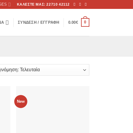
GES
ΚΑΛΕΣΤΕ ΜΑΣ: 22710 42112
0
ΝΑ
ΣΎΝΔΕΣΗ / ΕΓΓΡΑΦΉ
0.00
€
New
ήκη
Προσθήκη
ίστα
στην λίστα
μιών
επιθυμιών