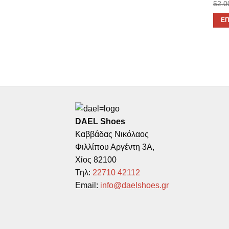
52.0
ΕΠ
Αυτό
το
προϊ
έχει
πολλ
παρα
Οι
επιλ
DAEL Shoes
μπο
Καββάδας Νικόλαος
να
Φιλλίπου Αργέντη 3Α,
επιλ
Χίος 82100
στη
Τηλ:
22710 42112
σελί
Email:
info@daelshoes.gr
του
προϊ