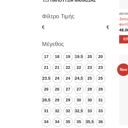
ΠΑΠΟΥΤΣΙΑ ΘΑΛΑΣΣΗΣ
στη
σελί
ΑΘΛΗ
του
Φίλτρο Τιμής
Joma
προϊ
φωτά
€
€
48.0
ΕΠ
Μέγεθος
Αυτό
το
17
18
19
19.5
20
20
προϊ
έχει
21
21
22
22
23
23
New
πολλ
23.5
24
24
24,5
25
25
παρα
Οι
26
26
27
27
28
28
επιλ
μπο
28,5
29
29
30
30
31
να
31
32
32
32,5
33
33
επιλ
στη
34
34
35
35
35,5
36
σελί