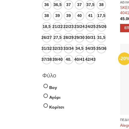
ΑΘΛΗ
του
36
36,5
37
37
37,5
38
SKE
προϊ
404
38
39
39
40
41
17,5
45.0
18,5
21/22
22/23
23/24
24/25
25/26
ΕΠ
Αυτό
26/27
27,5
28/29
29/30
30/31
31,5
το
προϊ
31/32
32/33
33/34
34,5
34/35
35/36
έχει
-20
37/38
39/40
40.
40/41
42/43
πολλ
παρα
Φύλο
Οι
επιλ
Boy
μπο
να
Αγόρι
επιλ
Κορίτσι
στη
σελί
ΠΕΔΙ
του
Aleg
προϊ