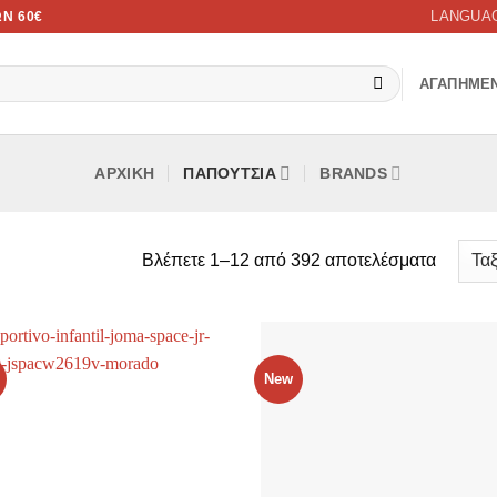
LANGUA
Ν 60€
ΑΓΑΠΗΜΕ
ΑΡΧΙΚΉ
ΠΑΠΟΥΤΣΙΑ
BRANDS
Sorted
Βλέπετε 1–12 από 392 αποτελέσματα
by
latest
New
Προσθήκη
Προσθ
στην λίστα
στην λ
επιθυμιών
επιθυ