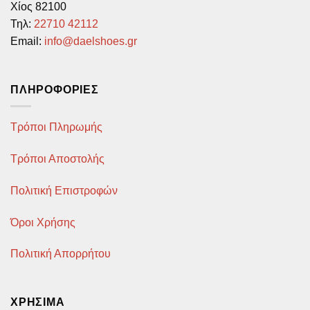
Χίος 82100
επιλεγούν
στη
Τηλ:
22710 42112
στη
σελίδα
σελίδα
Email:
info@daelshoes.gr
του
του
προϊόντος
προϊόντος
ΠΛΗΡΟΦΟΡΊΕΣ
Τρόποι Πληρωμής
Τρόποι Αποστολής
Πολιτική Επιστροφών
Όροι Χρήσης
Πολιτική Απορρήτου
ΧΡΉΣΙΜΑ