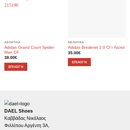
επιθυμιών
επιθυμιών
ΑΘΛΗΤΙΚΑ
ΑΘΛΗΤΙΚΑ
Adidas Grand Court Spider-
Adidas Breaknet 2.0 Cf I Λευκό
Man CF
35.00
€
38.00
€
ΕΠΙΛΟΓΉ
ΕΠΙΛΟΓΉ
Αυτό
Αυτό
το
το
προϊόν
προϊόν
έχει
έχει
πολλαπλές
πολλαπλές
παραλλαγές.
παραλλαγές.
Οι
Οι
DAEL Shoes
επιλογές
επιλογές
μπορούν
Καββάδας Νικόλαος
μπορούν
να
Φιλλίπου Αργέντη 3Α,
να
επιλεγούν