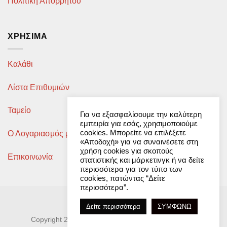
Πολιτική Απορρήτου
ΧΡΉΣΙΜΑ
Καλάθι
Λίστα Επιθυμιών
Ταμείο
Για να εξασφαλίσουμε την καλύτερη
εμπειρία για εσάς, χρησιμοποιούμε
cookies. Μπορείτε να επιλέξετε
Ο Λογαριασμός μου
«Αποδοχή» για να συναινέσετε στη
χρήση cookies για σκοπούς
Επικοινωνία
στατιστικής και μάρκετινγκ ή να δείτε
περισσότερα για τον τύπο των
cookies, πατώντας “Δείτε
περισσότερα”.
Developed by
ttrp.gr
Δείτε περισσότερα
ΣΥΜΦΩΝΩ
Copyright 2026 © DAEL Shoes - Kavvadas Nikolaos