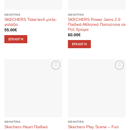
επιλεγούν
επιλεγούν
στη
στη
ΑΘΛΗΤΙΚΑ
ΑΘΛΗΤΙΚΑ
σελίδα
σελίδα
SKECHERS Tidal-tech μπλε-
SKECHERS Power Jams 2.0
του
του
γαλάζιο
Παιδικά Αθλητικά Παπούτσια σε
προϊόντος
προϊόντος
Ροζ Χρώμα
55.00
€
60.00
€
ΕΠΙΛΟΓΉ
ΕΠΙΛΟΓΉ
Αυτό
Αυτό
το
το
προϊόν
προϊόν
έχει
έχει
πολλαπλές
Προσθήκη
Προσθήκη
πολλαπλές
παραλλαγές.
στην λίστα
στην λίστα
παραλλαγές.
Οι
επιθυμιών
επιθυμιών
Οι
επιλογές
επιλογές
μπορούν
μπορούν
να
να
επιλεγούν
επιλεγούν
στη
στη
σελίδα
ΑΘΛΗΤΙΚΑ
ΑΘΛΗΤΙΚΑ
σελίδα
του
Skechers Heart Παιδικά
Skechers Play Scene – Fun