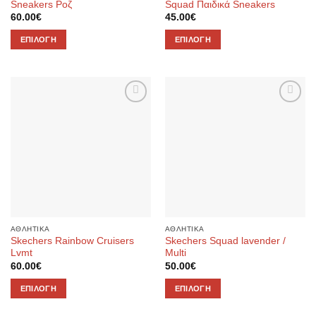
του
προϊόντος
Sneakers Ροζ
Squad Παιδικά Sneakers
προϊόντος
60.00
€
45.00
€
ΕΠΙΛΟΓΉ
ΕΠΙΛΟΓΉ
Αυτό
Αυτό
το
το
προϊόν
προϊόν
έχει
έχει
Προσθήκη
Προσθήκη
πολλαπλές
πολλαπλές
στην λίστα
στην λίστα
παραλλαγές.
παραλλαγές.
επιθυμιών
επιθυμιών
Οι
Οι
επιλογές
επιλογές
μπορούν
μπορούν
να
να
επιλεγούν
επιλεγούν
στη
στη
ΑΘΛΗΤΙΚΑ
ΑΘΛΗΤΙΚΑ
σελίδα
σελίδα
Skechers Rainbow Cruisers
Skechers Squad lavender /
του
του
Lvmt
Multi
προϊόντος
προϊόντος
60.00
€
50.00
€
ΕΠΙΛΟΓΉ
ΕΠΙΛΟΓΉ
Αυτό
Αυτό