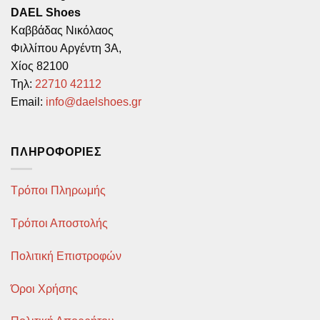
Οι
DAEL Shoes
επιλογές
Καββάδας Νικόλαος
μπορούν
Φιλλίπου Αργέντη 3Α,
να
Χίος 82100
επιλεγούν
Τηλ:
22710 42112
στη
σελίδα
Email:
info@daelshoes.gr
του
προϊόντος
ΠΛΗΡΟΦΟΡΊΕΣ
Τρόποι Πληρωμής
Τρόποι Αποστολής
Πολιτική Επιστροφών
Όροι Χρήσης