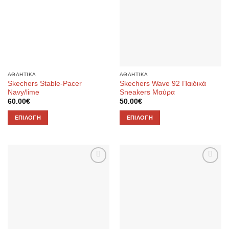
επιθυμιών
επιθυμιών
ΑΘΛΗΤΙΚΑ
ΑΘΛΗΤΙΚΑ
Skechers Stable-Pacer
Skechers Wave 92 Παιδικά
Navy/lime
Sneakers Μαύρα
60.00
€
50.00
€
ΕΠΙΛΟΓΉ
ΕΠΙΛΟΓΉ
Αυτό
Αυτό
το
το
προϊόν
προϊόν
έχει
έχει
Προσθήκη
Προσθήκη
πολλαπλές
πολλαπλές
στην λίστα
στην λίστα
παραλλαγές.
παραλλαγές.
επιθυμιών
επιθυμιών
Οι
Οι
επιλογές
επιλογές
μπορούν
μπορούν
να
να