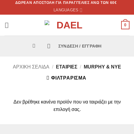
ΔΩΡΕΑΝ ΑΠΟΣΤΟΛΗ ΓΙΑ ΠΑΡΑΓΓΕΛΙΕΣ ΑΝΩ ΤΩΝ 60€
Skip
LANGUAGES
to
content
0
ΣΎΝΔΕΣΗ / ΕΓΓΡΑΦΉ
ΑΡΧΙΚΉ ΣΕΛΊΔΑ
/
ΕΤΑΙΡΊΕΣ
/
MURPHY & NYE
ΦΙΛΤΡΆΡΙΣΜΑ
Δεν βρέθηκε κανένα προϊόν που να ταιριάζει με την
επιλογή σας.