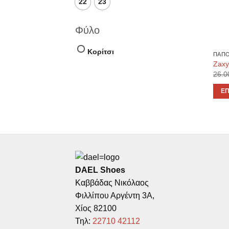
22
23
Φύλο
Κορίτσι
ΠΑΠΟ
Zaxy 
26.0
ΕΠ
Αυτό
το
προϊ
έχει
πολλ
παρα
DAEL Shoes
Οι
Καββάδας Νικόλαος
επιλ
Φιλλίπου Αργέντη 3Α,
μπο
Χίος 82100
να
Τηλ:
22710 42112
επιλ