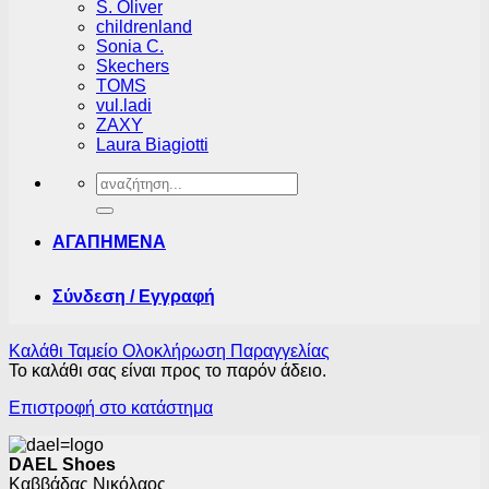
S. Oliver
childrenland
Sonia C.
Skechers
TOMS
vul.ladi
ZAXY
Laura Biagiotti
Αναζήτηση
για:
ΑΓΑΠΗΜΕΝΑ
Σύνδεση / Εγγραφή
Καλάθι
Ταμείο
Ολοκλήρωση Παραγγελίας
Το καλάθι σας είναι προς το παρόν άδειο.
Επιστροφή στο κατάστημα
DAEL Shoes
Καββάδας Νικόλαος