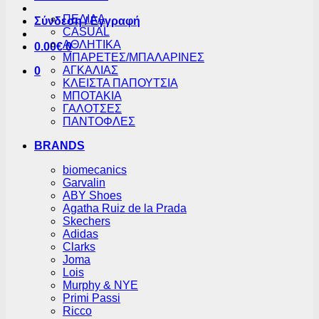
ΠΕΔΙΛΑ
Σύνδεση / Εγγραφή
CASUAL
ΑΘΛΗΤΙΚΑ
0.00
€
0
ΜΠΑΡΕΤΕΣ/ΜΠΑΛΑΡΙΝΕΣ
ΑΓΚΑΛΙΑΣ
0
ΚΛΕΙΣΤΑ ΠΑΠΟΥΤΣΙΑ
ΜΠΟΤΑΚΙΑ
ΓΑΛΟΤΣΕΣ
ΠΑΝΤΟΦΛΕΣ
BRANDS
biomecanics
Garvalin
ABY Shoes
Agatha Ruiz de la Prada
Skechers
Adidas
Clarks
Joma
Lois
Murphy & NYE
Primi Passi
Ricco