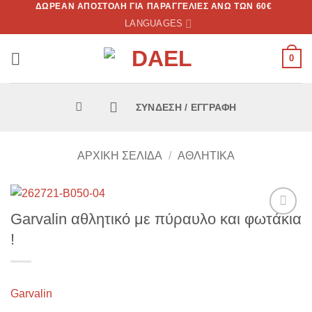
ΔΩΡΕΑΝ ΑΠΟΣΤΟΛΗ ΓΙΑ ΠΑΡΑΓΓΕΛΙΕΣ ΑΝΩ ΤΩΝ 60€
Skip
LANGUAGES
to
content
0
ΣΎΝΔΕΣΗ / ΕΓΓΡΑΦΉ
ΑΡΧΙΚΉ ΣΕΛΊΔΑ
/
ΑΘΛΗΤΙΚΑ
Garvalin αθλητικό με πύραυλο και φωτάκια
Προσθήκη
!
στην
λίστα
επιθυμιών
Garvalin