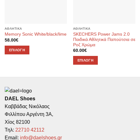
ΑΘΛΗΤΙΚΑ
ΑΘΛΗΤΙΚΑ
SKECHERS Power Jams 2.0
Memory Sonic White/black/lime
Παιδικά Αθλητικά Παπούτσια σε
58.00
€
Ροζ Χρώμα
ΕΠΙΛΟΓΉ
60.00
€
Αυτό
ΕΠΙΛΟΓΉ
το
Αυτό
προϊόν
το
έχει
προϊόν
πολλαπλές
έχει
παραλλαγές.
πολλαπλές
Οι
DAEL Shoes
παραλλαγές.
επιλογές
Καββάδας Νικόλαος
Οι
μπορούν
επιλογές
Φιλλίπου Αργέντη 3Α,
να
μπορούν
Χίος 82100
επιλεγούν
να
στη
Τηλ:
22710 42112
επιλεγούν
σελίδα
Email:
info@daelshoes.gr
στη