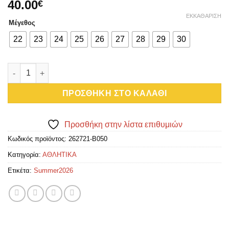
40.00
€
ΕΚΚΑΘΆΡΙΣΗ
Μέγεθος
22
23
24
25
26
27
28
29
30
Garvalin αθλητικό με πύραυλο και φωτάκια ! ποσότητα
ΠΡΟΣΘΉΚΗ ΣΤΟ ΚΑΛΆΘΙ
Προσθήκη στην λίστα επιθυμιών
Κωδικός προϊόντος:
262721-B050
Κατηγορία:
ΑΘΛΗΤΙΚΑ
Ετικέτα:
Summer2026